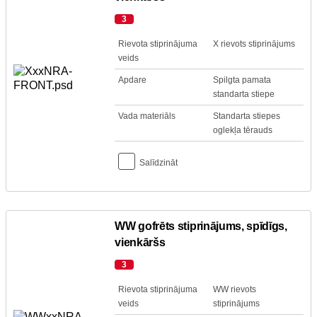
3
Rievota stiprinājuma
X rievots stiprinājums
veids
Apdare
Spilgta pamata
standarta stiepe
Vada materiāls
Standarta stiepes
oglekļa tērauds
Salīdzināt
WW gofrēts stiprinājums, spīdīgs,
vienkāršs
3
Rievota stiprinājuma
WW rievots
veids
stiprinājums