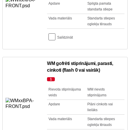
Apdare
Spilgta pamata
standarta stiepe
Vada materiāls
Standarta stiepes
oglekļa tērauds
Salīdzināt
WM gofrēti stiprinājumi, parasti,
cinkoti (flash 0 vai vairāk)
1
Rievota stiprinājuma
WM rievots
veids
stiprinājums
Apdare
Plāni cinkots vai
lielāks
Vada materiāls
Standarta stiepes
oglekļa tērauds