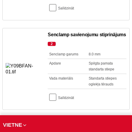
Salīdzināt
Senclamp savienojumu stiprinājums
2
Senclamp garums
8.0 mm
Apdare
Spilgta pamata
standarta stiepe
Vada materiāls
Standarta stiepes
oglekļa tērauds
Salīdzināt
VIETNE