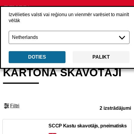
Izvēlieties valsti vai reģionu un vienmēr varēsiet to mainīt
vēlāk
Atpakaļ
Izstrādājumi
Instrumenti
Skavotāji
Kartona skavotāji
DOTIES
PALIKT
KARTONA SKAVOTĀJI
Filtri
2 izstrādājumi
SCCP Kastu skavotājs, pneimatisks