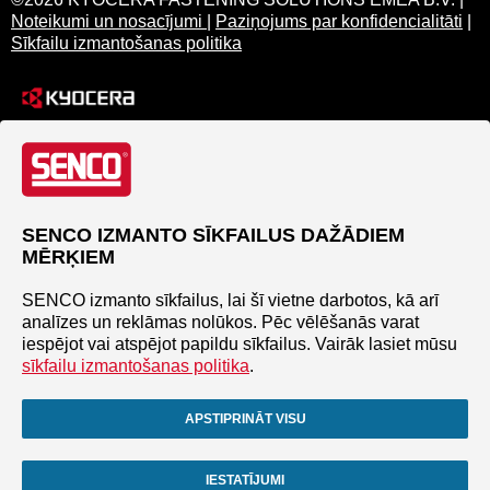
Noteikumi un nosacījumi
|
Paziņojums par konfidencialitāti
|
Sīkfailu izmantošanas politika
SENCO IZMANTO SĪKFAILUS DAŽĀDIEM
MĒRĶIEM
SENCO izmanto sīkfailus, lai šī vietne darbotos, kā arī
analīzes un reklāmas nolūkos. Pēc vēlēšanās varat
iespējot vai atspējot papildu sīkfailus. Vairāk lasiet mūsu
sīkfailu izmantošanas politika
.
APSTIPRINĀT VISU
IESTATĪJUMI