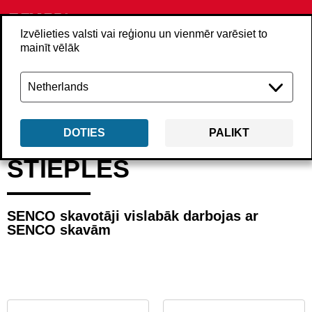
Izvēlieties valsti vai reģionu un vienmēr varēsiet to
mainīt vēlāk
Atpakaļ
Izstrādājumi
Stiprinājumi
Stieples
DOTIES
PALIKT
STIEPLES
SENCO skavotāji vislabāk darbojas ar
SENCO skavām