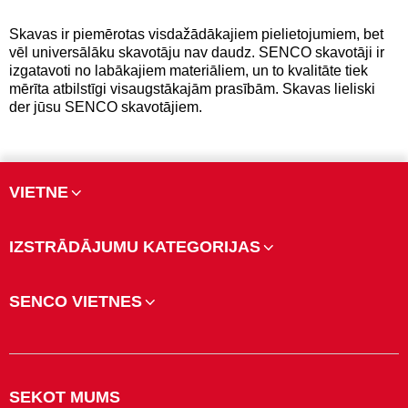
Skavas ir piemērotas visdažādākajiem pielietojumiem, bet
vēl universālāku skavotāju nav daudz. SENCO skavotāji ir
izgatavoti no labākajiem materiāliem, un to kvalitāte tiek
mērīta atbilstīgi visaugstākajām prasībām. Skavas lieliski
der jūsu SENCO skavotājiem.
VIETNE
IZSTRĀDĀJUMU KATEGORIJAS
SENCO VIETNES
SEKOT MUMS