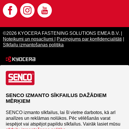
©2026 KYOCERA FASTENING SOLUTIONS EMEA B.V. |
Noteikumi un nosacījumi
|
Paziņojums par konfidencialitāti
|
Sīkfailu izmantošanas politika
SENCO IZMANTO SĪKFAILUS DAŽĀDIEM
MĒRĶIEM
SENCO izmanto sīkfailus, lai šī vietne darbotos, kā arī
analīzes un reklāmas nolūkos. Pēc vēlēšanās varat
iespējot vai atspējot papildu sīkfailus. Vairāk lasiet mūsu