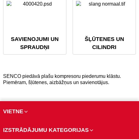
SAVIENOJUMI UN
ŠĻŪTENES UN
SPRAUDŅI
CILINDRI
SENCO piedāvā plašu kompresoru piederumu klāstu.
Piemēram, šļūtenes, aizbāžņus un savienotājus.
VIETNE
IZSTRĀDĀJUMU KATEGORIJAS