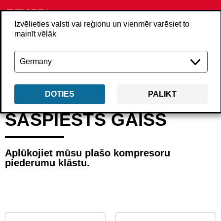
Izvēlieties valsti vai reģionu un vienmēr varēsiet to
mainīt vēlāk
Atpakaļ
Izstrādājumi
Piederumi
Saspiests gaiss
DOTIES
PALIKT
SASPIESTS GAISS
Aplūkojiet mūsu plašo kompresoru
piederumu klāstu.