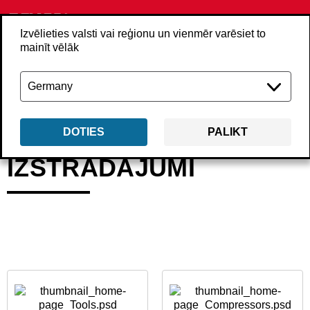
Izvēlieties valsti vai reģionu un vienmēr varēsiet to
mainīt vēlāk
Atpakaļ
Izstrādājumi
DOTIES
PALIKT
IZSTRĀDĀJUMI