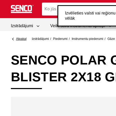
Izvēlieties valsti vai reģion
vēlāk
Izstrādājumi
Veikt sava instrumenta apkopi
Atpakaļ
Izstrādājumi
Piederumi
Instrumentu piederumi
Gāze
SENCO POLAR 
BLISTER 2X18 