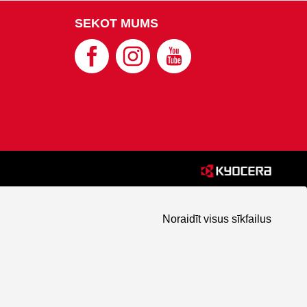
SEKOT MUMS
Noraidīt visus sīkfailus