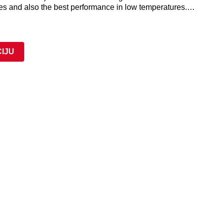
es and also the best performance in low temperatures.
lf life and will keep their optimum performance 24 months
th the metering valve mounted and a protection of the tip.
on the cell is ready to operate.
CIJU