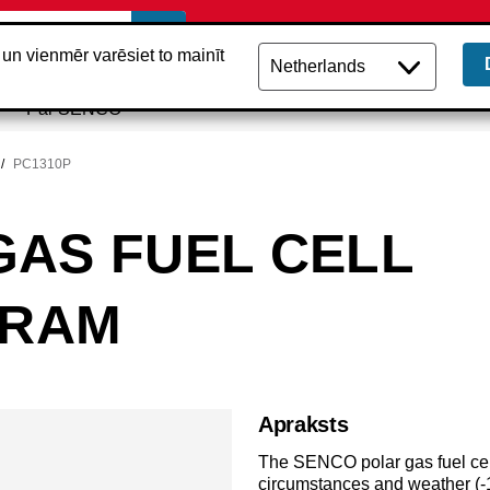
u un vienmēr varēsiet to mainīt
Par SENCO
PC1310P
GAS FUEL CELL
GRAM
Apraksts
The SENCO polar gas fuel cell
circumstances and weather (-1