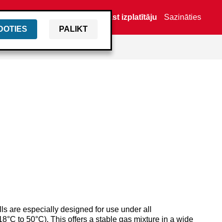
Atrast izplatītāju
Sazināties
DOTIES
PALIKT
s are especially designed for use under all
8°C to 50°C). This offers a stable gas mixture in a wide