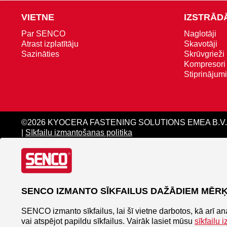
VIETNE
IZSTRĀD
Par SENCO
Naglotāji
Atrast izplatītāju
Skavotāji
Sazināties
Skrūvgrieži 
Kompresori
Stiprinājumi
©2026 KYOCERA FASTENING SOLUTIONS EMEA B.V.
|
Sīkfailu izmantošanas politika
SENCO IZMANTO SĪKFAILUS DAŽĀDIEM MĒR
SENCO izmanto sīkfailus, lai šī vietne darbotos, kā arī a
vai atspējot papildu sīkfailus. Vairāk lasiet mūsu
sīkfailu 