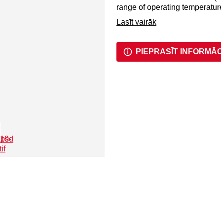
range of operating temperatur
The fuel cells have a long she
Lasīt vairāk
after production. They come wi
After removing the tip protecti
PIEPRASĪT INFORMĀ