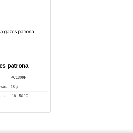
es patrona
PC1309P
svars
18 g
ras
-18 - 50 °C