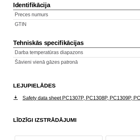
Identifikācija
Preces numurs
GTIN
Tehniskās specifikācijas
Darba temperatūras diapazons
Šāvieni vienā gāzes patronā
LEJUPIELĀDES
Safety data sheet PC1307P, PC1308P, PC1309P, P
LĪDZĪGI IZSTRĀDĀJUMI